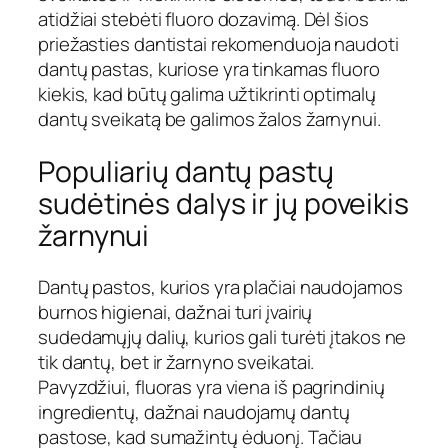
atidžiai stebėti fluoro dozavimą. Dėl šios
priežasties dantistai rekomenduoja naudoti
dantų pastas, kuriose yra tinkamas fluoro
kiekis, kad būtų galima užtikrinti optimalų
dantų sveikatą be galimos žalos žarnynui.
Populiarių dantų pastų
sudėtinės dalys ir jų poveikis
žarnynui
Dantų pastos, kurios yra plačiai naudojamos
burnos higienai, dažnai turi įvairių
sudedamųjų dalių, kurios gali turėti įtakos ne
tik dantų, bet ir žarnyno sveikatai.
Pavyzdžiui, fluoras yra viena iš pagrindinių
ingredientų, dažnai naudojamų dantų
pastose, kad sumažintų ėduonį. Tačiau