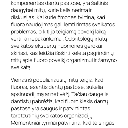
komponentas dantų pastose, yra šaltinis
daugybei mitų, kurie kelia nerimą ir
diskusijas. Kai kurie žmonės tvirtina, kad
fluoro naudojimas gali lemti rimtas sveikatos
problemas, o kiti jo teigiamą poveikį laiką
vertina nepakankamai. Odontologų ir kitų
sveikatos ekspertų nuomonės gerokai
skiriasi, kas leidžia išskirti keletą pagrindinių
mitų apie fluoro poveikį organizmui ir žarnyno
sveikatą.
Vienas iš populiariausių mitų teigia, kad
fluoras, esantis dantų pastose, sukelia
apsinuodijimą ar net vėžį. Tačiau daugelis
dantistų pabrėžia, kad fluoro kiekis dantų
pastose yra saugus ir patvirtintas
tarptautinių sveikatos organizacijų.
Momentiniai tyrimai patvirtina, kad teisingas