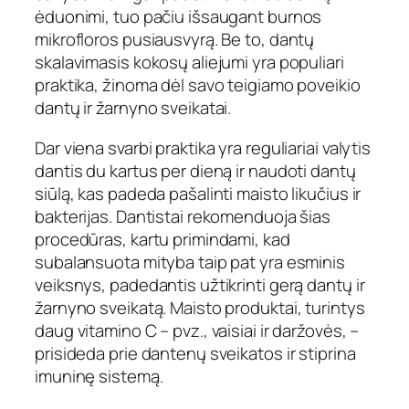
ėduonimi, tuo pačiu išsaugant burnos
mikrofloros pusiausvyrą. Be to, dantų
skalavimasis kokosų aliejumi yra populiari
praktika, žinoma dėl savo teigiamo poveikio
dantų ir žarnyno sveikatai.
Dar viena svarbi praktika yra reguliariai valytis
dantis du kartus per dieną ir naudoti dantų
siūlą, kas padeda pašalinti maisto likučius ir
bakterijas. Dantistai rekomenduoja šias
procedūras, kartu primindami, kad
subalansuota mityba taip pat yra esminis
veiksnys, padedantis užtikrinti gerą dantų ir
žarnyno sveikatą. Maisto produktai, turintys
daug vitamino C – pvz., vaisiai ir daržovės, –
prisideda prie dantenų sveikatos ir stiprina
imuninę sistemą.