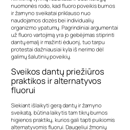
nuomonės rodo, kad fluoro poveikis burnos
ir žarnyno sveikatai priklauso nuo
naudojamos dozės bei individualių
organizmo ypatumų. Pagrindiniai argumentai
už fluoro vartojimą yra jo gebėjimas stiprinti
dantų emalį ir mažinti ėduonį, tuo tarpu
protestai dažniausiai kyla iš nerimo dėl
galimų šalutinių poveikių.
Sveikos dantų priežiūros
praktikos ir alternatyvos
fluorui
Siekiant išlaikyti gerą dantų ir žarnyno
sveikatą, būtina laikytis tam tikrų burnos
higienos praktikų, kurios gali tapti puikiomis
alternatyvomis fluorui. Daugeliui žmonių