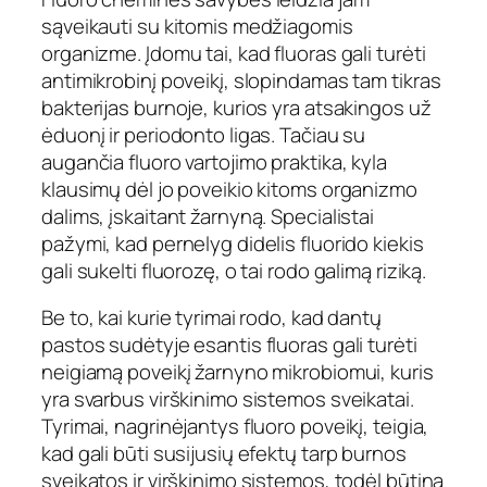
sąveikauti su kitomis medžiagomis
organizme. Įdomu tai, kad fluoras gali turėti
antimikrobinį poveikį, slopindamas tam tikras
bakterijas burnoje, kurios yra atsakingos už
ėduonį ir periodonto ligas. Tačiau su
augančia fluoro vartojimo praktika, kyla
klausimų dėl jo poveikio kitoms organizmo
dalims, įskaitant žarnyną. Specialistai
pažymi, kad pernelyg didelis fluorido kiekis
gali sukelti fluorozę, o tai rodo galimą riziką.
Be to, kai kurie tyrimai rodo, kad dantų
pastos sudėtyje esantis fluoras gali turėti
neigiamą poveikį žarnyno mikrobiomui, kuris
yra svarbus virškinimo sistemos sveikatai.
Tyrimai, nagrinėjantys fluoro poveikį, teigia,
kad gali būti susijusių efektų tarp burnos
sveikatos ir virškinimo sistemos, todėl būtina