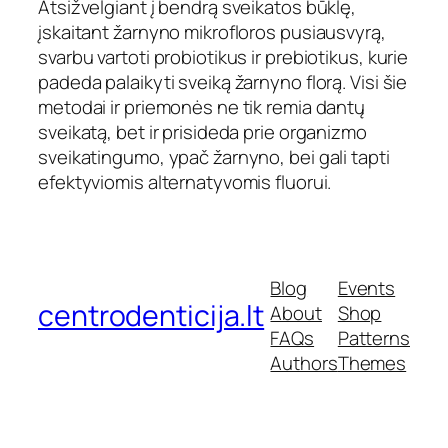
Atsižvelgiant į bendrą sveikatos būklę,
įskaitant žarnyno mikrofloros pusiausvyrą,
svarbu vartoti probiotikus ir prebiotikus, kurie
padeda palaikyti sveiką žarnyno florą. Visi šie
metodai ir priemonės ne tik remia dantų
sveikatą, bet ir prisideda prie organizmo
sveikatingumo, ypač žarnyno, bei gali tapti
efektyviomis alternatyvomis fluorui.
Blog
Events
centrodenticija.lt
About
Shop
FAQs
Patterns
Authors
Themes