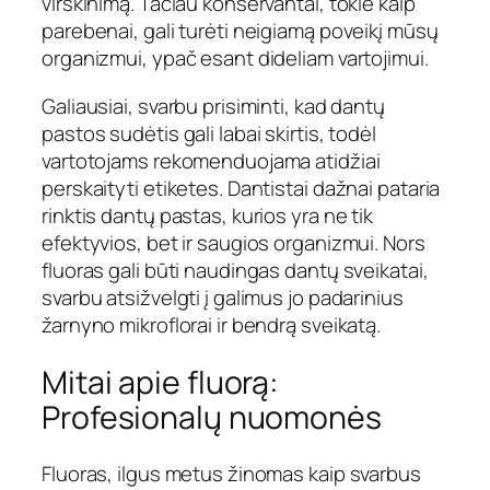
virškinimą. Tačiau konservantai, tokie kaip
parebenai, gali turėti neigiamą poveikį mūsų
organizmui, ypač esant dideliam vartojimui.
Galiausiai, svarbu prisiminti, kad dantų
pastos sudėtis gali labai skirtis, todėl
vartotojams rekomenduojama atidžiai
perskaityti etiketes. Dantistai dažnai pataria
rinktis dantų pastas, kurios yra ne tik
efektyvios, bet ir saugios organizmui. Nors
fluoras gali būti naudingas dantų sveikatai,
svarbu atsižvelgti į galimus jo padarinius
žarnyno mikroflorai ir bendrą sveikatą.
Mitai apie fluorą:
Profesionalų nuomonės
Fluoras, ilgus metus žinomas kaip svarbus