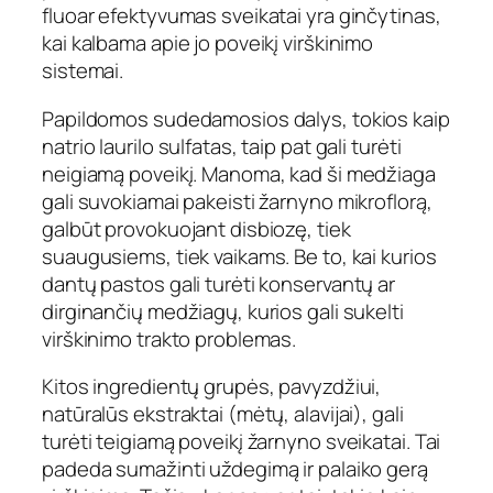
fluoar efektyvumas sveikatai yra ginčytinas,
kai kalbama apie jo poveikį virškinimo
sistemai.
Papildomos sudedamosios dalys, tokios kaip
natrio laurilo sulfatas, taip pat gali turėti
neigiamą poveikį. Manoma, kad ši medžiaga
gali suvokiamai pakeisti žarnyno mikroflorą,
galbūt provokuojant disbiozę, tiek
suaugusiems, tiek vaikams. Be to, kai kurios
dantų pastos gali turėti konservantų ar
dirginančių medžiagų, kurios gali sukelti
virškinimo trakto problemas.
Kitos ingredientų grupės, pavyzdžiui,
natūralūs ekstraktai (mėtų, alavijai), gali
turėti teigiamą poveikį žarnyno sveikatai. Tai
padeda sumažinti uždegimą ir palaiko gerą