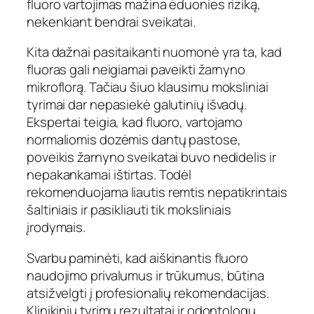
fluoro vartojimas mažina ėduonies riziką,
nekenkiant bendrai sveikatai.
Kita dažnai pasitaikanti nuomonė yra ta, kad
fluoras gali neigiamai paveikti žarnyno
mikroflorą. Tačiau šiuo klausimu moksliniai
tyrimai dar nepasiekė galutinių išvadų.
Ekspertai teigia, kad fluoro, vartojamo
normaliomis dozėmis dantų pastose,
poveikis žarnyno sveikatai buvo nedidelis ir
nepakankamai ištirtas. Todėl
rekomenduojama liautis remtis nepatikrintais
šaltiniais ir pasikliauti tik moksliniais
įrodymais.
Svarbu paminėti, kad aiškinantis fluoro
naudojimo privalumus ir trūkumus, būtina
atsižvelgti į profesionalių rekomendacijas.
Klinikinių tyrimų rezultatai ir odontologų