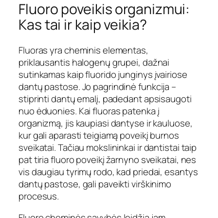
Fluoro poveikis organizmui:
Kas tai ir kaip veikia?
Fluoras yra cheminis elementas,
priklausantis halogenų grupei, dažnai
sutinkamas kaip fluorido junginys įvairiose
dantų pastose. Jo pagrindinė funkcija –
stiprinti dantų emalį, padedant apsisaugoti
nuo ėduonies. Kai fluoras patenka į
organizmą, jis kaupiasi dantyse ir kauluose,
kur gali aparasti teigiamą poveikį burnos
sveikatai. Tačiau mokslininkai ir dantistai taip
pat tiria fluoro poveikį žarnyno sveikatai, nes
vis daugiau tyrimų rodo, kad priedai, esantys
dantų pastose, gali paveikti virškinimo
procesus.
Fluoro cheminės savybės leidžia jam