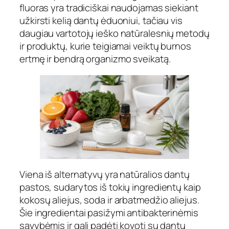
fluoras yra tradiciškai naudojamas siekiant
užkirsti kelią dantų ėduoniui, tačiau vis
daugiau vartotojų ieško natūralesnių metodų
ir produktų, kurie teigiamai veiktų burnos
ertmę ir bendrą organizmo sveikatą.
Viena iš alternatyvų yra natūralios dantų
pastos, sudarytos iš tokių ingredientų kaip
kokosų aliejus, soda ir arbatmedžio aliejus.
Šie ingredientai pasižymi antibakterinėmis
savybėmis ir gali padėti kovoti su dantų